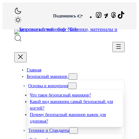
Перейти
к
Instagram
Telegram
Потоки
TikTok
Подпишись 👉
содержимому
Главная
Безопасный маникюр
Основы и концепция
Что такое безопасный маникюр?
Какой вид маникюра самый безопасный для
ногтей?
Почему безопасный маникюр важен для
здоровья?
Техники и Стандарты