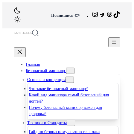
Перейти
к
Instagram
Telegram
Потоки
TikTok
Подпишись 👉
содержимому
Главная
Безопасный маникюр
Основы и концепция
Что такое безопасный маникюр?
Какой вид маникюра самый безопасный для
ногтей?
Почему безопасный маникюр важен для
здоровья?
Техники и Стандарты
Гайд по безопасному снятию гель-лака