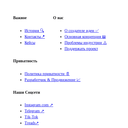
Важное
О нас
История 🔍
О создателе идеи ✅
Контакты📍
Основная концепция 📖
Кейсы
Проблемы индустрии ⚠️
Поддержать проект
Приватность
Политика приватности 📄
Разработчик & Продвижение 📈
Наши Соцсети
Instagram.com ↗
Telegram ↗
Tik-Tok
Treads↗